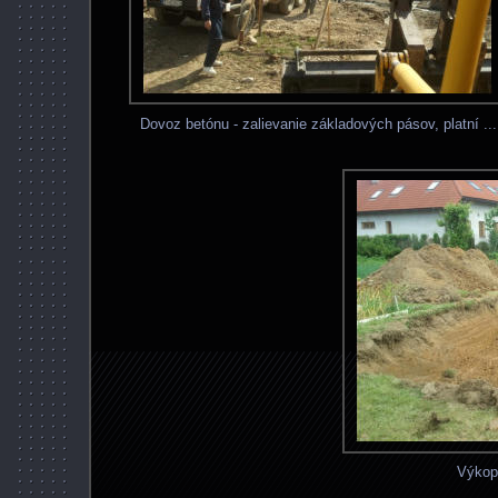
Dovoz betónu - zalievanie základových pásov, platní ...
Výkop