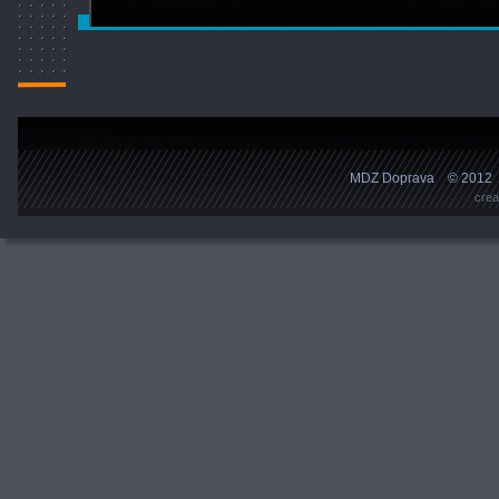
MDZ Doprava    © 2012    
crea